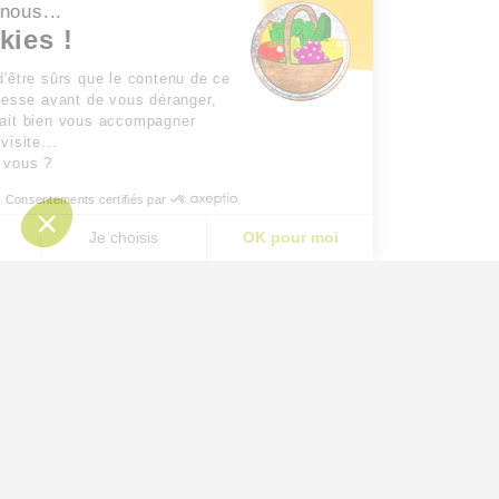
 c'est nous...
 Cookies !
ttendu d'être sûrs que le contenu de ce
ous intéresse avant de vous déranger,
n aimerait bien vous accompagner
t votre visite...
OK pour vous ?
Consentements certifiés par
n merci
Je choisis
OK pour moi
AXEPTIO CONSENT
Plateforme de Gestion du Consentement : Personnalisez
Notre plateforme vous permet d'adapter et de gérer vos p
CONDITIONS GÉNÉRALES DE VENTE ET MENTIONS LÉGALES
CONTACTEZ-NOUS
↑