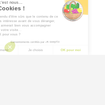
lut c'est nous...
es Cookies !
 a attendu d'être sûrs que le contenu de ce
te vous intéresse avant de vous déranger,
is on aimerait bien vous accompagner
ndant votre visite...
est OK pour vous ?
Consentements certifiés par
Non merci
Je choisis
OK pour moi
AXEPTIO CONSENT
Plateforme de Gestion du Consentement : Personnalisez
Notre plateforme vous permet d'adapter et de gérer vos p
CONDITIONS GÉNÉRALES DE VENTE ET MENTIONS LÉGALES
CONTACTEZ-NOUS
↑