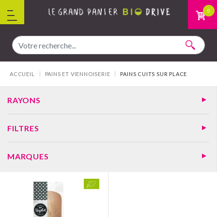
Aller au contenu
0
Vous êtes ici :
ACCUEIL
PAINS ET VIENNOISERIE
PAINS CUITS SUR PLACE
RAYONS
FILTRES
MARQUES