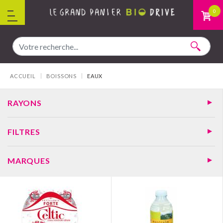
Aller au contenu
0
Vous êtes ici :
ACCUEIL
BOISSONS
EAUX
RAYONS
FILTRES
MARQUES