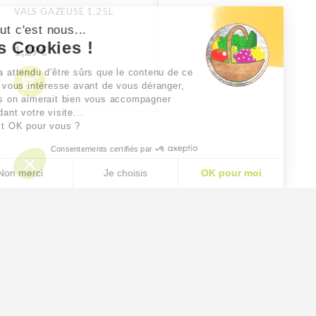
VALS GAZEUSE 1,25L
Salut c'est nous...
les Cookies !
1,29 €
On a attendu d'être sûrs que le contenu de ce
site vous intéresse avant de vous déranger,
mais on aimerait bien vous accompagner
pendant votre visite...
C'est OK pour vous ?
Consentements certifiés par
Non merci
Je choisis
OK pour moi
AXEPTIO CONSENT
Plateforme de Gestion du Consentement : Personnalisez
Notre plateforme vous permet d'adapter et de gérer vos p
CONDITIONS GÉNÉRALES DE VENTE ET MENTIONS LÉGALES