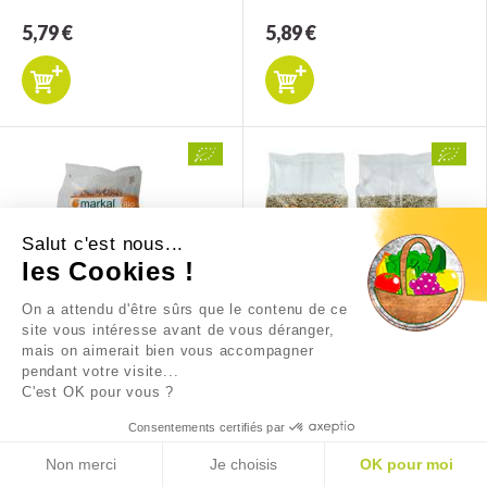
5,79 €
5,89 €
Salut c'est nous...
les Cookies !
On a attendu d'être sûrs que le contenu de ce
site vous intéresse avant de vous déranger,
mais on aimerait bien vous accompagner
SARRASIN GRILLÉ KASHA
SEIGLE COMPLET 500G
pendant votre visite...
500G
C'est OK pour vous ?
4,59 €
1,59 €
Consentements certifiés par
Non merci
Je choisis
OK pour moi