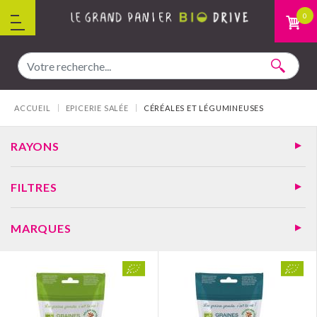
Aller au contenu
0
Vous êtes ici :
ACCUEIL
EPICERIE SALÉE
CÉRÉALES ET LÉGUMINEUSES
RAYONS
FILTRES
MARQUES