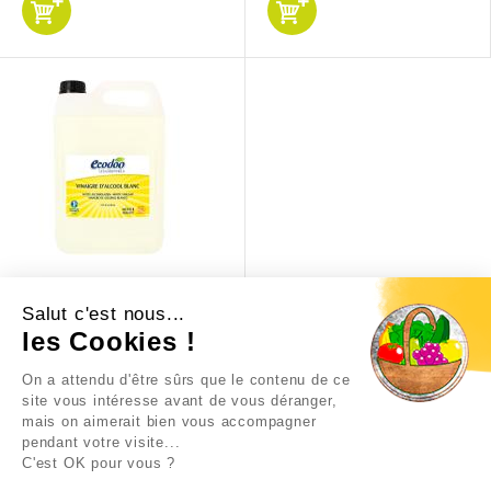
VINAIGRE ALCOOL
BLANC12% 5L ECODOO
Salut c'est nous...
les Cookies !
11,29 €
On a attendu d'être sûrs que le contenu de ce
site vous intéresse avant de vous déranger,
mais on aimerait bien vous accompagner
pendant votre visite...
C'est OK pour vous ?